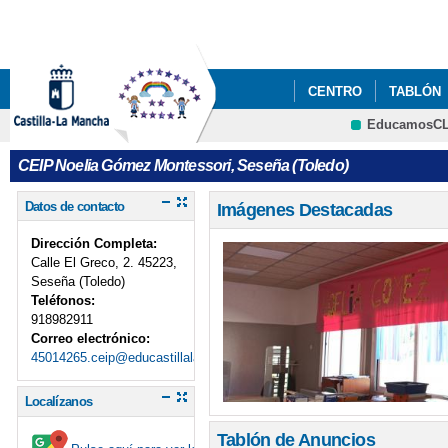
Pa
co
pri
CENTRO
TABLÓN
EducamosC
P.E.S.
DESTACAD
Cultura
CEIP Noelia Gómez Montessori, Seseña (Toledo)
CALENDARIO ESCOLAR
Datos de contacto
Imágenes Destacadas
Dirección Completa:
Calle El Greco, 2. 45223,
Seseña (Toledo)
Teléfonos:
918982911
Correo electrónico:
45014265.ceip@educastillalamancha.es
Localízanos
Tablón de Anuncios