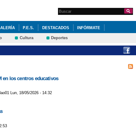
Search this site
Formulario de
búsqueda
ALERÍA
P.E.S.
DESTACADOS
INFÓRMATE
o
Cultura
Deportes
023-2024
M en los centros educativos
jlao01 Lun, 18/05/2026 - 14:32
as
2:53