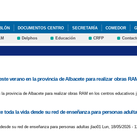
Pasar al
contenido
principal
BLÓN
DOCUMENTOS CENTRO
SECRETARÍA
COMEDOR
G
LM
Delphos
Educación
CRFP
Contact
DE TEXTO Y COMEDOR CURSO 2024/2025
CALENDARIO ESCOLAR 2
este verano en la provincia de Albacete para realizar obras RA
 la provincia de Albacete para realizar obras RAM en los centros educativos 
te toda la vida desde su red de enseñanza para personas adult
a desde su red de enseñanza para personas adultas jlao01 Lun, 18/05/2026 - 1