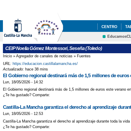
CENTRO
TA
EducamosC
AYUDA LIBROS 
CEIP Noelia Gómez Montessori, Seseña (Toledo)
Inicio
»
Agregador de canales de noticias
»
Fuentes
Se encuentra usted aquí
URL:
https://educacion.castillalamancha.es/
Actualizado:
hace 38 mins
El Gobierno regional destinará más de 1,5 millones de euros 
Lun, 18/05/2026 - 14:32
El Gobierno regional destinará más de 1,5 millones de euros este verano en
¿Te ha gustado? Comparte:
Castilla-La Mancha garantiza el derecho al aprendizaje duran
Lun, 18/05/2026 - 12:53
Castilla-La Mancha garantiza el derecho al aprendizaje durante toda la vid
¿Te ha gustado? Comparte: