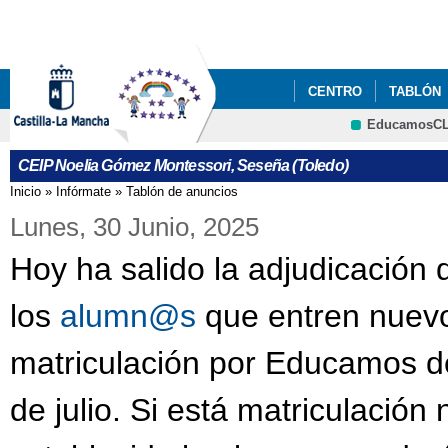
Pa
co
pri
CENTRO
TABLÓN
EducamosC
P.E.S.
DESTACAD
Cultura
CEIP Noelia Gómez Montessori, Seseña (Toledo)
CALENDARIO ESCOLAR
Inicio
»
Infórmate
»
Tablón de anuncios
Se encuentra usted aquí
Lunes, 30 Junio, 2025
Hoy ha salido la adjudicación d
los
alumn@s
que entren nuevo
matriculación por Educamos de
de julio. Si está matriculación