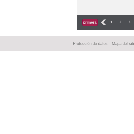
Páginas
‹
1
2
3
primera
Protección de datos
Mapa del sit