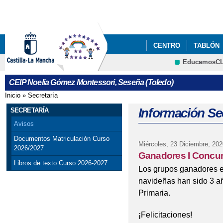
Pa
co
pri
CENTRO
TABLÓN
EducamosC
P.E.S.
DESTACAD
Cultura
CEIP Noelia Gómez Montessori, Seseña (Toledo)
CALENDARIO ESCOLAR
Inicio
»
Secretaría
Se encuentra usted aquí
Información Sec
SECRETARÍA
Avisos
Documentos Matriculación Curso
Miércoles, 23 Diciembre, 202
2026/2027
Ganadores I Concur
Libros de texto Curso 2026-2027
Los grupos ganadores e
navideñas han sido 3 añ
Primaria.
¡Felicitaciones!